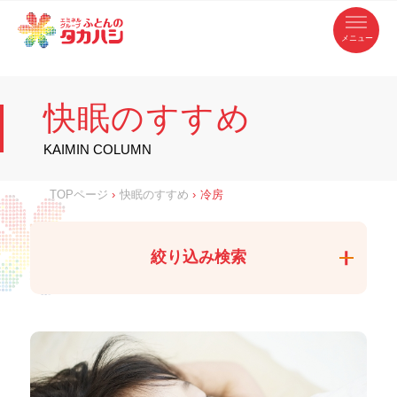
コ
ふ
ン
テ
と
ン
ツ
ん
へ
徳
ふ
ス
の
島
キ
県
ッ
と
タ
・
プ
快眠のすすめ
香
カ
川
ん
県
の
ハ
の
寝
KAIMIN COLUMN
具
シ
・
タ
イ
ン
カ
TOPページ
›
快眠のすすめ
›
冷房
テ
リ
ア
ハ
専
門
シ
店
絞り込み検索