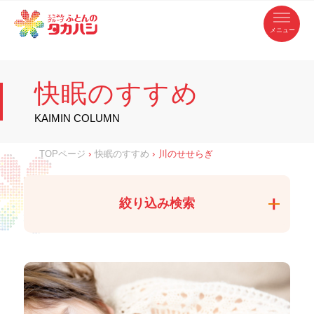
コ
ふ
ン
テ
と
ン
ツ
ん
へ
徳
ふ
ス
の
島
キ
県
ッ
と
タ
・
プ
快眠のすすめ
香
カ
川
ん
県
の
ハ
の
寝
KAIMIN COLUMN
具
シ
・
タ
イ
ン
カ
TOPページ
›
快眠のすすめ
›
川のせせらぎ
テ
リ
ア
ハ
専
門
シ
店
絞り込み検索