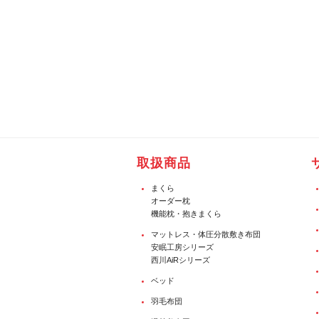
取扱商品
まくら
オーダー枕
機能枕・抱きまくら
マットレス・体圧分散敷き布団
安眠工房シリーズ
西川AiRシリーズ
ベッド
羽毛布団