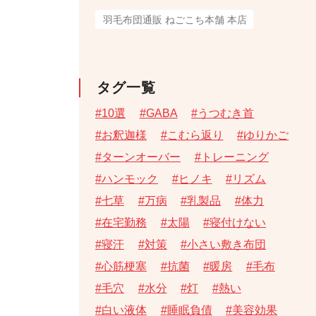
羽毛布団通販 ねごこち本舗 本店
タグ一覧
10選
GABA
うつむき首
お釈迦様
こむら返り
ゆりかご
ターンオーバー
トレーニング
ハンモック
ヒノキ
リズム
七草
万病
乳製品
体力
在宅勤務
太陽
寝付けない
寝汗
対策
小さい敷き布団
心筋梗塞
抗菌
暖房
毛布
毛穴
水分
灯
熱い
白い液体
睡眠負債
美容効果