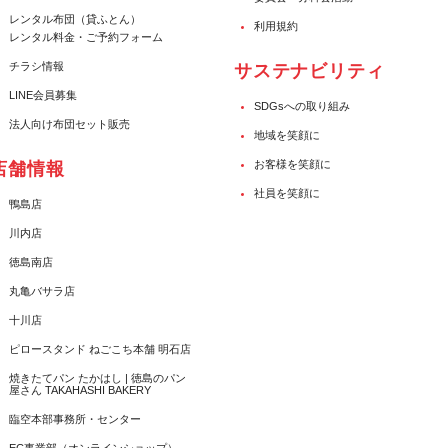
レンタル布団（貸ふとん）
利用規約
レンタル料金・ご予約フォーム
チラシ情報
サステナビリティ
LINE会員募集
SDGsへの取り組み
法人向け布団セット販売
地域を笑顔に
お客様を笑顔に
店舗情報
社員を笑顔に
鴨島店
川内店
徳島南店
丸亀バサラ店
十川店
ピロースタンド ねごこち本舗 明石店
焼きたてパン たかはし | 徳島のパン
屋さん TAKAHASHI BAKERY
臨空本部事務所・センター