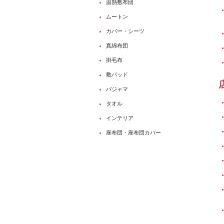
温熱敷布団
ムートン
カバー・シーツ
真綿布団
掛毛布
敷パッド
パジャマ
タオル
インテリア
座布団・座布団カバー