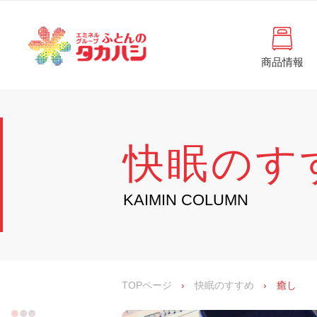
コ
と
ン
ん
テ
ン
の
ツ
商品情報
タ
へ
徳
ふ
島
ス
カ
と
県
キ
・
ハ
ッ
ん
香
プ
シ
川
の
快眠のす
県
の
タ
寝
具
カ
KAIMIN COLUMN
・
イ
ハ
ン
シ
テ
リ
ア
専
TOPページ
›
快眠のすすめ
›
癒し
門
店