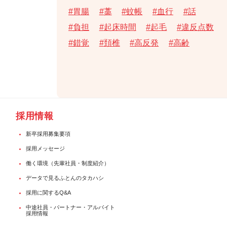
胃腸
藁
蚊帳
血行
話
負担
起床時間
起毛
違反点数
錯覚
頚椎
高反発
高齢
採用情報
新卒採用募集要項
採用メッセージ
働く環境（先輩社員・制度紹介）
データで見るふとんのタカハシ
採用に関するQ&A
中途社員・パートナー・アルバイト
採用情報