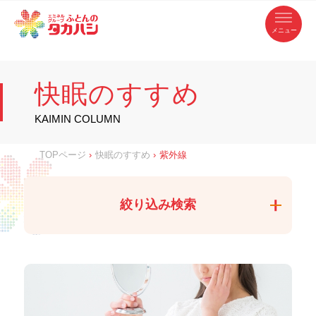
コ
ふ
ン
テ
と
ン
ツ
ん
へ
徳
ふ
ス
の
島
キ
県
ッ
と
タ
・
プ
快眠のすすめ
香
カ
川
ん
県
の
ハ
の
寝
KAIMIN COLUMN
具
シ
・
タ
イ
ン
カ
TOPページ
›
快眠のすすめ
›
紫外線
テ
リ
ア
ハ
専
門
シ
店
絞り込み検索