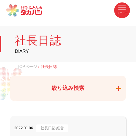
コ
ふ
ン
テ
と
ン
ツ
ん
へ
徳
ふ
ス
の
島
キ
県
ッ
と
タ
・
プ
社長日誌
香
カ
川
ん
県
の
ハ
の
寝
DIARY
具
シ
・
タ
イ
ン
カ
TOPページ
›
社長日誌
テ
リ
ア
ハ
専
門
シ
店
絞り込み検索
2022.01.06
社長日記-経営