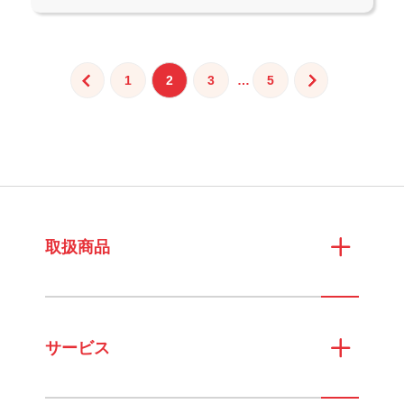
投
1
2
3
…
5
稿
の
ペ
ー
ジ
送
取扱商品
り
サービス