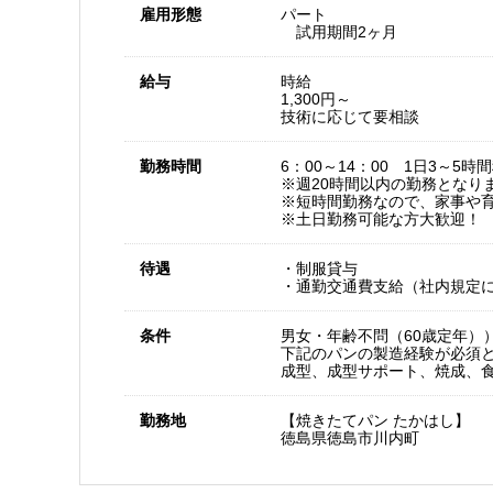
雇用形態
パート
試用期間2ヶ月
給与
時給
1,300円～
技術に応じて要相談
勤務時間
6：00～14：00 1日3～5
※週20時間以内の勤務となり
※短時間勤務なので、家事や
※土日勤務可能な方大歓迎！
待遇
・制服貸与
・通勤交通費支給（社内規定
条件
男女・年齢不問（60歳定年）
下記のパンの製造経験が必須
成型、成型サポート、焼成、
勤務地
【焼きたてパン たかはし】
徳島県徳島市川内町