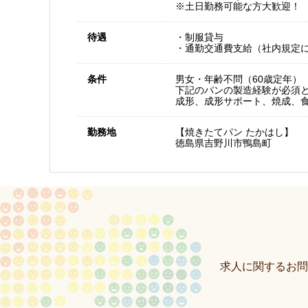
※土日勤務可能な方大歓迎！
待遇
・制服貸与
・通勤交通費支給（社内規定
条件
男女・年齢不問（60歳定年）
下記のパンの製造経験が必須
成形、成形サポート、焼成、
勤務地
【焼きたてパン たかはし】
徳島県吉野川市鴨島町
求人に関するお問