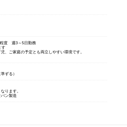
時間程度 週3～5日勤務
ます
育児、ご家庭の予定とも両立しやすい環境です。
に準ずる）
）
となります。
食パン製造