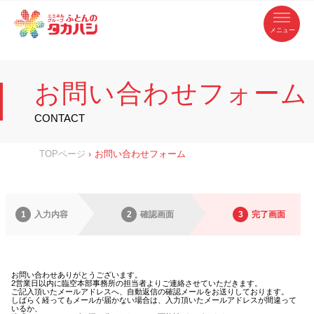
コ
ふ
ン
テ
と
ン
ツ
ん
へ
徳
ふ
ス
の
島
キ
お問い合わせフォーム 完了
県
ッ
と
タ
・
プ
お問い合わせフォーム
香
カ
川
ん
2026年7月12日
by
futonten
県
の
ハ
の
寝
CONTACT
具
シ
・
タ
イ
ン
カ
TOPページ
›
お問い合わせフォーム
テ
リ
ア
ハ
専
門
シ
店
1
入力内容
2
確認画面
3
完了画面
お問い合わせありがとうございます。
2営業日以内に臨空本部事務所の担当者よりご連絡させていただきます。
ご記入頂いたメールアドレスへ、自動返信の確認メールをお送りしております。
しばらく経ってもメールが届かない場合は、入力頂いたメールアドレスが間違って
いるか、