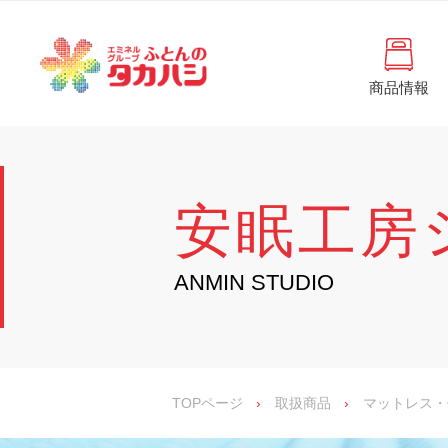
コ
と
ン
ん
テ
ン
の
ツ
商品情報
タ
へ
徳
ふ
島
ス
カ
安眠
と
県
キ
・
ハ
ッ
ん
香
プ
シ
川
202
の
安眠工房
県
の
タ
寝
具
カ
ANMIN STUDIO
・
イ
ハ
ン
シ
テ
リ
ア
専
TOPページ
›
取扱商品
›
マットレス・
門
店