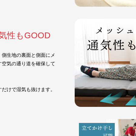
気性もGOOD
、側生地の裏面と側面にメ
す空気の通り道を確保して
すだけで湿気も抜けます。