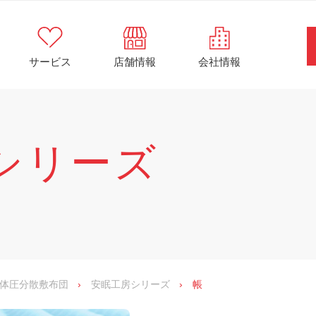
サービス
店舗情報
会社情報
工房シリーズ
by
futonten
2年9月15日
シリーズ
体圧分散敷布団
›
安眠工房シリーズ
›
帳