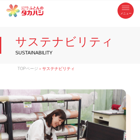
コ
ふ
ン
テ
と
ン
ツ
ん
へ
徳
ふ
ス
の
島
キ
サスティナビリティ
県
ッ
と
タ
・
プ
サステナビリティ
香
カ
川
ん
2022年8月4日
by
futonten
県
の
ハ
の
寝
SUSTAINABILITY
具
シ
・
タ
イ
ン
カ
TOPページ
›
サステナビリティ
テ
リ
ア
ハ
専
門
シ
店