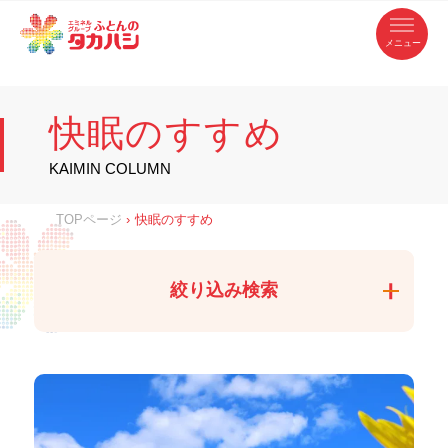
コ
ふ
ン
テ
と
ン
ツ
ん
へ
徳
ふ
ス
の
島
キ
県
ッ
と
タ
・
プ
快眠のすすめ
香
カ
川
ん
県
の
ハ
の
寝
KAIMIN COLUMN
具
シ
・
タ
イ
ン
カ
TOPページ
›
快眠のすすめ
テ
リ
ア
ハ
専
門
シ
店
絞り込み検索