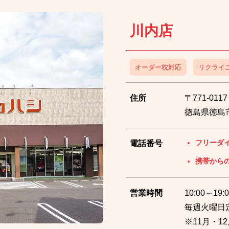
川内店
オーダー枕対応
リクライ
住所
〒771-0117
徳島県徳島市
フリーダ
電話番号
携帯から
営業時間
10:00～19:0
毎週火曜日
※11月・