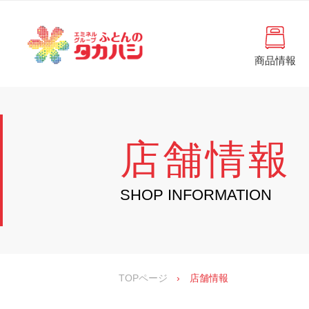
コ
と
ン
ん
テ
ン
の
ツ
商品情報
タ
へ
徳
ふ
島
ス
カ
と
県
キ
・
ハ
ッ
ん
香
プ
シ
川
202
の
店舗情報
県
の
タ
寝
具
カ
SHOP INFORMATION
・
イ
ハ
ン
シ
テ
リ
ア
専
TOPページ
›
店舗情報
門
店