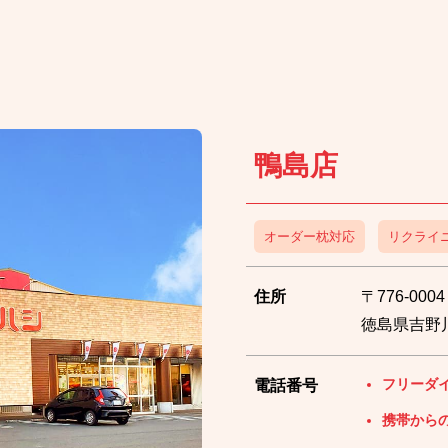
鴨島店
オーダー枕対応
リクライ
住所
〒776-0004
徳島県吉野川
フリーダ
電話番号
携帯から