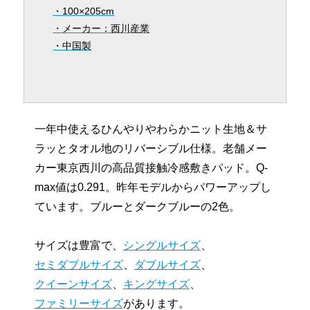
・100×205cm
・メーカー：西川産業
・中国製
一年中使えるひんやりやわらかニット生地＆サ
ラッとタオル地のリバーシブル仕様。老舗メー
カー東京西川の高品質接触冷感敷きパッド。Q-
max値は0.291。昨年モデルからパワーアップし
ています。ブルーとダークブルーの2色。
サイズは豊富で、
シングルサイズ
、
セミダブルサイズ
、
ダブルサイズ
、
クイーンサイズ
、
キングサイズ
、
ファミリーサイズ
があります。