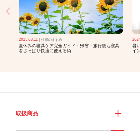
2025.08.11
2024
｜
快眠のすすめ
タオ
夏休みの寝具ケア完全ガイド：帰省・旅行後も寝具
暑
をさっぱり快適に使える術
イ
取扱商品