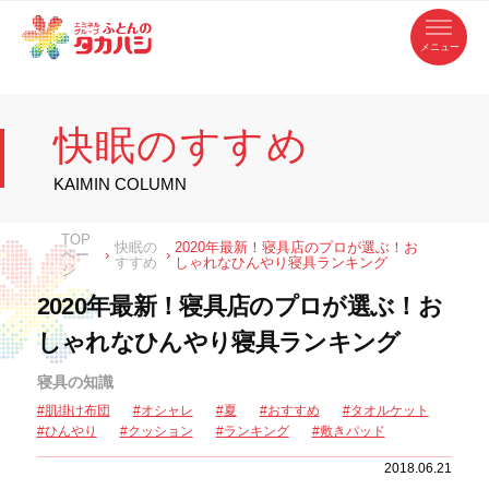
コ
ふ
ン
テ
と
ン
ツ
ん
へ
徳
ふ
ス
の
島
キ
県
ッ
と
タ
・
プ
快眠のすすめ
香
カ
川
ん
県
の
ハ
の
寝
KAIMIN COLUMN
具
シ
・
タ
イ
ン
カ
TOP
テ
快眠の
2020年最新！寝具店のプロが選ぶ！お
リ
ペー
›
›
すすめ
しゃれなひんやり寝具ランキング
ア
ハ
ジ
専
門
シ
店
2020年最新！寝具店のプロが選ぶ！お
しゃれなひんやり寝具ランキング
寝具の知識
肌掛け布団
オシャレ
夏
おすすめ
タオルケット
ひんやり
クッション
ランキング
敷きパッド
2018.06.21