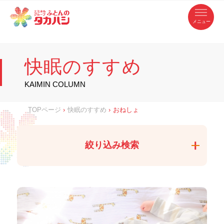
コ
ふ
ン
テ
と
ン
ツ
ん
へ
徳
ふ
ス
の
島
キ
県
ッ
と
タ
・
プ
快眠のすすめ
香
カ
川
ん
県
の
ハ
の
寝
KAIMIN COLUMN
具
シ
・
タ
イ
ン
カ
TOPページ
›
快眠のすすめ
›
おねしょ
テ
リ
ア
ハ
専
門
シ
店
絞り込み検索