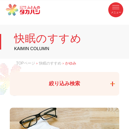
コ
ふ
ン
テ
と
ン
ツ
ん
へ
徳
ふ
ス
の
島
キ
県
ッ
と
タ
・
プ
快眠のすすめ
香
カ
川
ん
県
の
ハ
の
寝
KAIMIN COLUMN
具
シ
・
タ
イ
ン
カ
TOPページ
›
快眠のすすめ
›
かゆみ
テ
リ
ア
ハ
専
門
シ
店
絞り込み検索