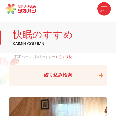
コ
ふ
ン
テ
と
ン
ツ
ん
へ
徳
ふ
ス
の
島
キ
県
ッ
と
タ
・
プ
快眠のすすめ
香
カ
川
ん
県
の
ハ
の
寝
KAIMIN COLUMN
具
シ
・
タ
イ
ン
カ
TOPページ
›
快眠のすすめ
›
くくり枕
テ
リ
ア
ハ
専
門
シ
店
絞り込み検索