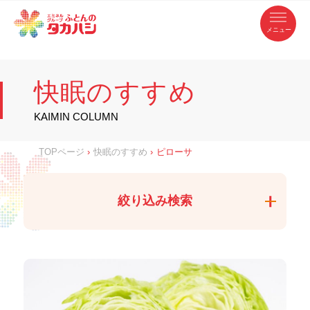
コ
ふ
ン
テ
と
ン
ツ
ん
へ
徳
ふ
ス
の
島
キ
県
ッ
と
タ
・
プ
快眠のすすめ
香
カ
川
ん
県
の
ハ
の
寝
KAIMIN COLUMN
具
シ
・
タ
イ
ン
カ
TOPページ
›
快眠のすすめ
›
ピローサ
テ
リ
ア
ハ
専
門
シ
店
絞り込み検索