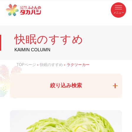
コ
ふ
ン
テ
と
ン
ツ
ん
へ
徳
ふ
ス
の
島
キ
県
ッ
と
タ
・
プ
快眠のすすめ
香
カ
川
ん
県
の
ハ
の
寝
KAIMIN COLUMN
具
シ
・
タ
イ
ン
カ
TOPページ
›
快眠のすすめ
›
ラクツーカー
テ
リ
ア
ハ
専
門
シ
店
絞り込み検索