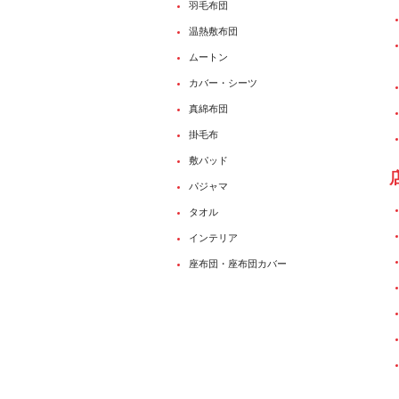
羽毛布団
温熱敷布団
ムートン
カバー・シーツ
真綿布団
掛毛布
敷パッド
パジャマ
タオル
インテリア
座布団・座布団カバー