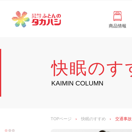
コ
と
ン
ん
テ
ン
の
ツ
商品情報
タ
へ
徳
ふ
島
ス
カ
と
県
キ
・
ハ
ッ
ん
香
プ
シ
川
の
快眠のす
県
の
タ
寝
具
カ
KAIMIN COLUMN
・
イ
ハ
ン
シ
テ
リ
ア
専
TOPページ
›
快眠のすすめ
›
交通事故
門
店