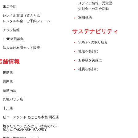
メディア情報・受賞歴
来店予約
委員会・分科会活動
レンタル布団（貸ふとん）
利用規約
レンタル料金・ご予約フォーム
チラシ情報
サステナビリティ
LINE会員募集
SDGsへの取り組み
法人向け布団セット販売
地域を笑顔に
お客様を笑顔に
店舗情報
社員を笑顔に
鴨島店
川内店
徳島南店
丸亀バサラ店
十川店
ピロースタンド ねごこち本舗 明石店
焼きたてパン たかはし | 徳島のパン
屋さん TAKAHASHI BAKERY