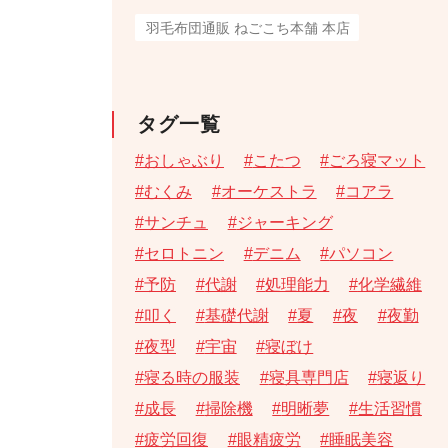
羽毛布団通販 ねごこち本舗 本店
タグ一覧
おしゃぶり
こたつ
ごろ寝マット
むくみ
オーケストラ
コアラ
サンチュ
ジャーキング
セロトニン
デニム
パソコン
予防
代謝
処理能力
化学繊維
叩く
基礎代謝
夏
夜
夜勤
夜型
宇宙
寝ぼけ
寝る時の服装
寝具専門店
寝返り
成長
掃除機
明晰夢
生活習慣
疲労回復
眼精疲労
睡眠美容