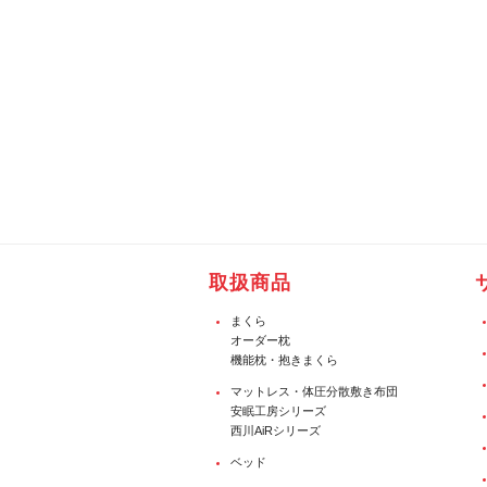
取扱商品
まくら
オーダー枕
機能枕・抱きまくら
マットレス・体圧分散敷き布団
安眠工房シリーズ
西川AiRシリーズ
ベッド