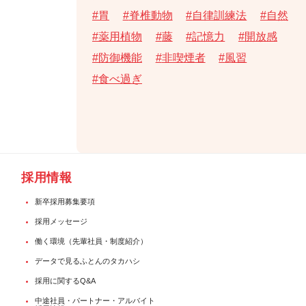
胃
脊椎動物
自律訓練法
自然
薬用植物
藤
記憶力
開放感
防御機能
非喫煙者
風習
食べ過ぎ
採用情報
新卒採用募集要項
採用メッセージ
働く環境（先輩社員・制度紹介）
データで見るふとんのタカハシ
採用に関するQ&A
中途社員・パートナー・アルバイト