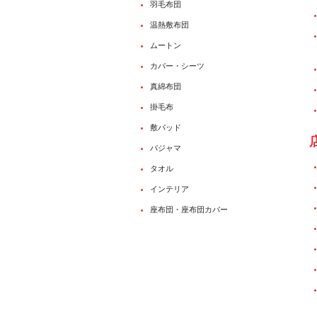
羽毛布団
温熱敷布団
ムートン
カバー・シーツ
真綿布団
掛毛布
敷パッド
パジャマ
タオル
インテリア
座布団・座布団カバー