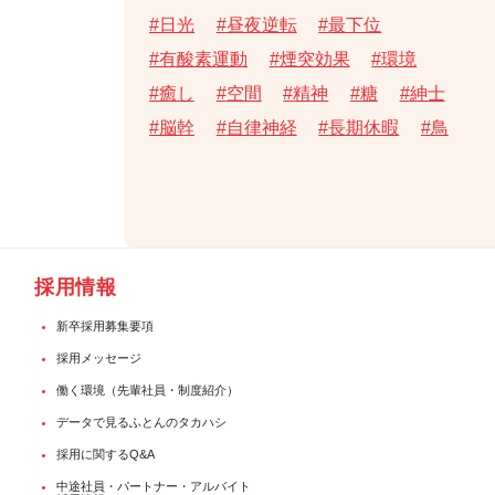
日光
昼夜逆転
最下位
有酸素運動
煙突効果
環境
癒し
空間
精神
糖
紳士
脳幹
自律神経
長期休暇
鳥
採用情報
新卒採用募集要項
採用メッセージ
働く環境（先輩社員・制度紹介）
データで見るふとんのタカハシ
採用に関するQ&A
中途社員・パートナー・アルバイト