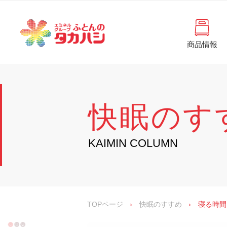
コ
と
ン
ん
テ
ン
の
ツ
商品情報
タ
へ
徳
ふ
島
ス
カ
と
県
キ
・
ハ
ッ
ん
香
プ
シ
川
の
快眠のす
県
の
タ
寝
具
カ
KAIMIN COLUMN
・
イ
ハ
ン
シ
テ
リ
ア
専
TOPページ
›
快眠のすすめ
›
寝る時間
門
店