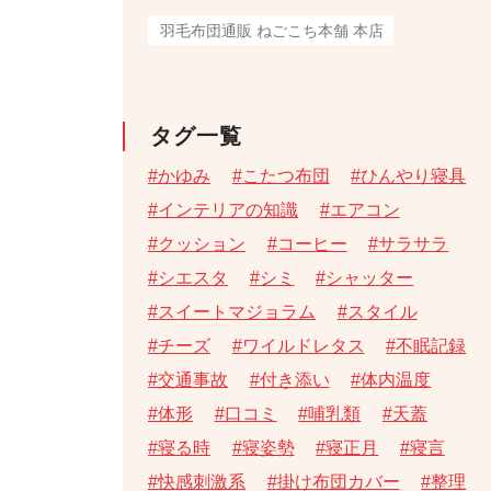
羽毛布団通販 ねごこち本舗 本店
タグ一覧
かゆみ
こたつ布団
ひんやり寝具
インテリアの知識
エアコン
クッション
コーヒー
サラサラ
シエスタ
シミ
シャッター
スイートマジョラム
スタイル
チーズ
ワイルドレタス
不眠記録
交通事故
付き添い
体内温度
体形
口コミ
哺乳類
天蓋
寝る時
寝姿勢
寝正月
寝言
快感刺激系
掛け布団カバー
整理