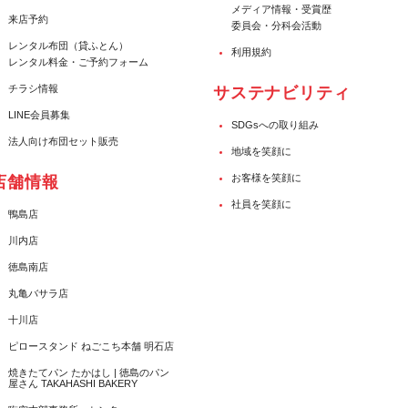
メディア情報・受賞歴
来店予約
委員会・分科会活動
レンタル布団（貸ふとん）
利用規約
レンタル料金・ご予約フォーム
チラシ情報
サステナビリティ
LINE会員募集
SDGsへの取り組み
法人向け布団セット販売
地域を笑顔に
お客様を笑顔に
店舗情報
社員を笑顔に
鴨島店
川内店
徳島南店
丸亀バサラ店
十川店
ピロースタンド ねごこち本舗 明石店
焼きたてパン たかはし | 徳島のパン
屋さん TAKAHASHI BAKERY