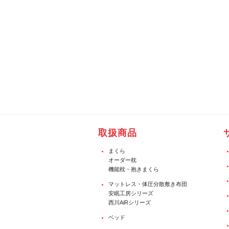
取扱商品
まくら
オーダー枕
機能枕・抱きまくら
マットレス・体圧分散敷き布団
安眠工房シリーズ
西川AiRシリーズ
ベッド