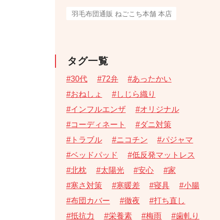
羽毛布団通販 ねごこち本舗 本店
タグ一覧
30代
72弁
あったかい
おねしょ
しじら織り
インフルエンザ
オリジナル
コーディネート
ダニ対策
トラブル
ニコチン
パジャマ
ベッドパッド
低反発マットレス
北枕
太陽光
安心
家
寒さ対策
寒暖差
寝具
小腸
布団カバー
徹夜
打ち直し
抵抗力
栄養素
梅雨
歯軋り