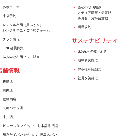
体験コーナー
当社の取り組み
メディア情報・受賞歴
来店予約
委員会・分科会活動
レンタル布団（貸ふとん）
利用規約
レンタル料金・ご予約フォーム
チラシ情報
サステナビリティ
LINE会員募集
SDGsへの取り組み
法人向け布団セット販売
地域を笑顔に
お客様を笑顔に
店舗情報
社員を笑顔に
鴨島店
川内店
徳島南店
丸亀バサラ店
十川店
ピロースタンド ねごこち本舗 明石店
焼きたてパン たかはし | 徳島のパン