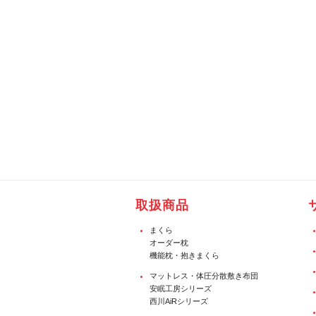
取扱商品
まくら
オーダー枕
機能枕・抱きまくら
マットレス・体圧分散敷き布団
安眠工房シリーズ
西川AiRシリーズ