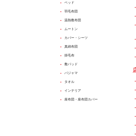
ベッド
羽毛布団
温熱敷布団
ムートン
カバー・シーツ
真綿布団
掛毛布
敷パッド
パジャマ
タオル
インテリア
座布団・座布団カバー