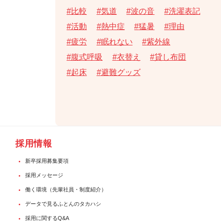
比較
気道
波の音
洗濯表記
活動
熱中症
猛暑
理由
疲労
眠れない
紫外線
腹式呼吸
衣替え
貸し布団
起床
避難グッズ
採用情報
新卒採用募集要項
採用メッセージ
働く環境（先輩社員・制度紹介）
データで見るふとんのタカハシ
採用に関するQ&A