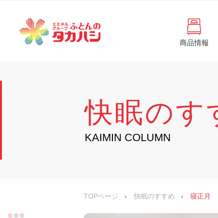
コ
と
ン
ん
テ
ン
の
ツ
商品情報
タ
へ
徳
ふ
島
ス
カ
と
県
キ
・
ハ
ッ
ん
香
プ
シ
川
の
快眠のす
県
の
タ
寝
具
カ
KAIMIN COLUMN
・
イ
ハ
ン
シ
テ
リ
ア
専
TOPページ
›
快眠のすすめ
›
寝正月
門
店