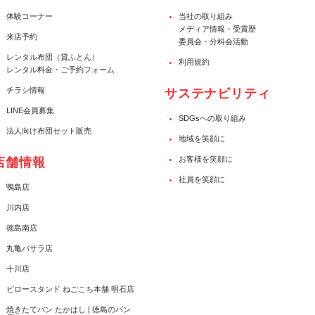
体験コーナー
当社の取り組み
メディア情報・受賞歴
来店予約
委員会・分科会活動
レンタル布団（貸ふとん）
利用規約
レンタル料金・ご予約フォーム
チラシ情報
サステナビリティ
LINE会員募集
SDGsへの取り組み
法人向け布団セット販売
地域を笑顔に
お客様を笑顔に
店舗情報
社員を笑顔に
鴨島店
川内店
徳島南店
丸亀バサラ店
十川店
ピロースタンド ねごこち本舗 明石店
焼きたてパン たかはし | 徳島のパン