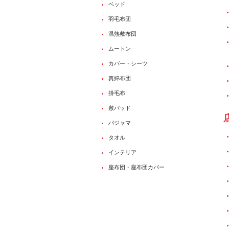
ベッド
羽毛布団
温熱敷布団
ムートン
カバー・シーツ
真綿布団
掛毛布
敷パッド
パジャマ
タオル
インテリア
座布団・座布団カバー