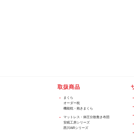
取扱商品
まくら
オーダー枕
機能枕・抱きまくら
マットレス・体圧分散敷き布団
安眠工房シリーズ
西川AiRシリーズ