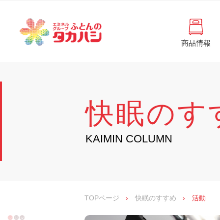
コ
と
ン
ん
テ
ン
の
ツ
商品情報
タ
へ
徳
ふ
島
ス
カ
と
県
キ
・
ハ
ッ
ん
香
プ
シ
川
の
快眠のす
県
の
タ
寝
具
カ
KAIMIN COLUMN
・
イ
ハ
ン
シ
テ
リ
ア
専
TOPページ
›
快眠のすすめ
›
活動
門
店