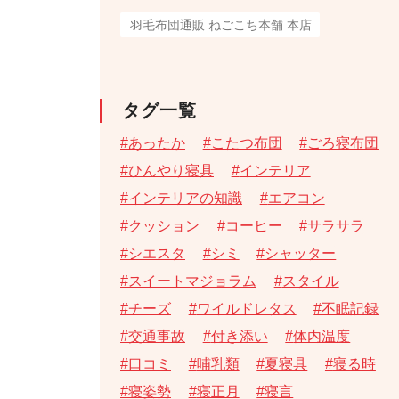
羽毛布団通販 ねごこち本舗 本店
タグ一覧
あったか
こたつ布団
ごろ寝布団
ひんやり寝具
インテリア
インテリアの知識
エアコン
クッション
コーヒー
サラサラ
シエスタ
シミ
シャッター
スイートマジョラム
スタイル
チーズ
ワイルドレタス
不眠記録
交通事故
付き添い
体内温度
口コミ
哺乳類
夏寝具
寝る時
寝姿勢
寝正月
寝言