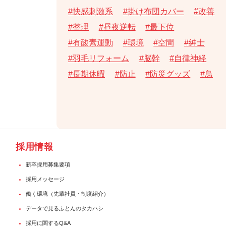
快感刺激系
掛け布団カバー
改善
整理
昼夜逆転
最下位
有酸素運動
環境
空間
紳士
羽毛リフォーム
脳幹
自律神経
長期休暇
防止
防災グッズ
鳥
採用情報
新卒採用募集要項
採用メッセージ
働く環境（先輩社員・制度紹介）
データで見るふとんのタカハシ
採用に関するQ&A