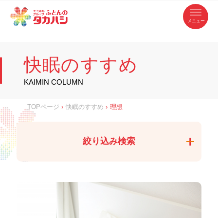
コ
ふ
ン
テ
と
ン
ツ
ん
へ
徳
ふ
ス
の
島
キ
県
ッ
と
タ
・
プ
快眠のすすめ
香
カ
川
ん
県
の
ハ
の
寝
KAIMIN COLUMN
具
シ
・
タ
イ
ン
カ
TOPページ
›
快眠のすすめ
›
理想
テ
リ
ア
ハ
専
門
シ
店
絞り込み検索