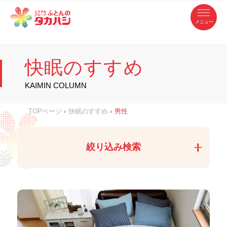
コ
ふ
ン
テ
と
ン
ツ
ん
へ
徳
ふ
ス
の
島
キ
県
ッ
と
タ
・
プ
快眠のすすめ
香
カ
川
ん
県
の
ハ
の
寝
KAIMIN COLUMN
具
シ
・
タ
イ
ン
カ
TOPページ
›
快眠のすすめ
›
男性
テ
リ
ア
ハ
専
門
シ
店
絞り込み検索