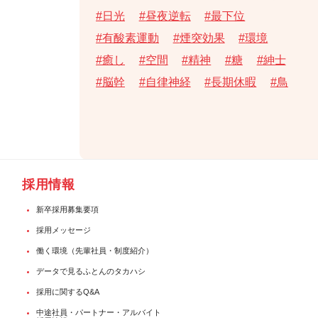
日光
昼夜逆転
最下位
有酸素運動
煙突効果
環境
癒し
空間
精神
糖
紳士
脳幹
自律神経
長期休暇
鳥
採用情報
新卒採用募集要項
採用メッセージ
働く環境（先輩社員・制度紹介）
データで見るふとんのタカハシ
採用に関するQ&A
中途社員・パートナー・アルバイト