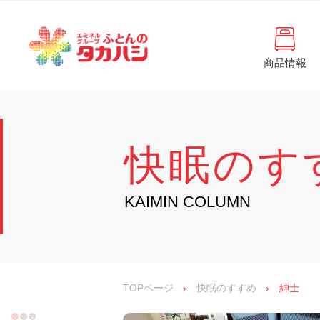
コ
と
ン
ん
テ
ン
の
ツ
商品情報
タ
へ
徳
ふ
島
ス
カ
と
県
キ
・
ハ
ッ
ん
香
プ
シ
川
の
快眠のす
県
の
タ
寝
具
カ
KAIMIN COLUMN
・
イ
ハ
ン
シ
テ
リ
ア
専
TOPページ
›
快眠のすすめ
›
紳士
門
店