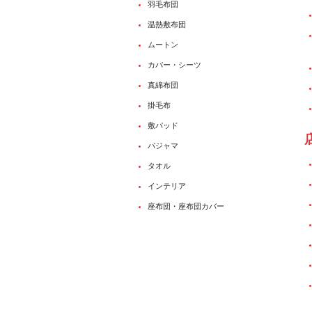
羽毛布団
温熱敷布団
ムートン
カバー・シーツ
真綿布団
掛毛布
敷パッド
パジャマ
タオル
インテリア
座布団・座布団カバー