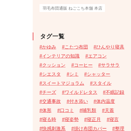
羽毛布団通販 ねごこち本舗 本店
タグ一覧
かゆみ
こたつ布団
ひんやり寝具
インテリアの知識
エアコン
クッション
コーヒー
サラサラ
シエスタ
シミ
シャッター
スイートマジョラム
スタイル
チーズ
ワイルドレタス
不眠記録
交通事故
付き添い
体内温度
体形
口コミ
哺乳類
天蓋
寝る時
寝姿勢
寝正月
寝言
快感刺激系
掛け布団カバー
整理