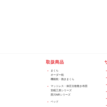
取扱商品
まくら
オーダー枕
機能枕・抱きまくら
マットレス・体圧分散敷き布団
安眠工房シリーズ
西川AiRシリーズ
ベッド