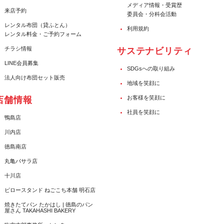
メディア情報・受賞歴
来店予約
委員会・分科会活動
レンタル布団（貸ふとん）
利用規約
レンタル料金・ご予約フォーム
チラシ情報
サステナビリティ
LINE会員募集
SDGsへの取り組み
法人向け布団セット販売
地域を笑顔に
お客様を笑顔に
店舗情報
社員を笑顔に
鴨島店
川内店
徳島南店
丸亀バサラ店
十川店
ピロースタンド ねごこち本舗 明石店
焼きたてパン たかはし | 徳島のパン
屋さん TAKAHASHI BAKERY