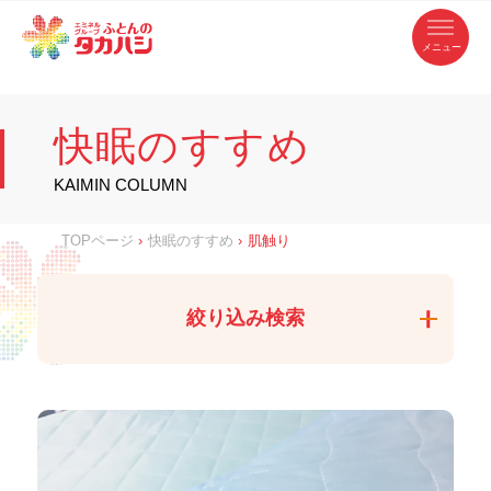
コ
ふ
ン
テ
と
ン
ツ
ん
へ
徳
ふ
ス
の
島
キ
県
ッ
と
タ
・
プ
快眠のすすめ
香
カ
川
ん
県
の
ハ
の
寝
KAIMIN COLUMN
具
シ
・
タ
イ
ン
カ
TOPページ
›
快眠のすすめ
›
肌触り
テ
リ
ア
ハ
専
門
シ
店
絞り込み検索