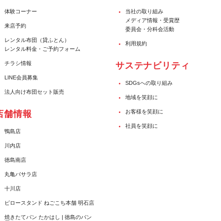
体験コーナー
当社の取り組み
メディア情報・受賞歴
来店予約
委員会・分科会活動
レンタル布団（貸ふとん）
利用規約
レンタル料金・ご予約フォーム
チラシ情報
サステナビリティ
LINE会員募集
SDGsへの取り組み
法人向け布団セット販売
地域を笑顔に
お客様を笑顔に
店舗情報
社員を笑顔に
鴨島店
川内店
徳島南店
丸亀バサラ店
十川店
ピロースタンド ねごこち本舗 明石店
焼きたてパン たかはし | 徳島のパン