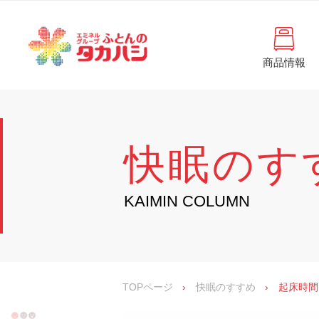
コ
と
ン
ん
テ
ン
の
ツ
商品情報
タ
へ
徳
ふ
島
ス
カ
と
県
キ
・
ハ
ッ
ん
香
プ
シ
川
の
快眠のす
県
の
タ
寝
具
カ
KAIMIN COLUMN
・
イ
ハ
ン
シ
テ
リ
ア
専
TOPページ
›
快眠のすすめ
›
起床時間
門
店