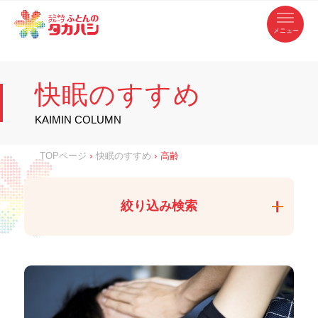
コ
ふ
ン
テ
と
ン
ツ
ん
へ
徳
ふ
ス
の
島
キ
県
ッ
と
タ
・
プ
快眠のすすめ
香
カ
川
ん
県
の
ハ
の
寝
KAIMIN COLUMN
具
シ
・
タ
イ
ン
カ
TOPページ
›
快眠のすすめ
›
高齢
テ
リ
ア
ハ
専
門
シ
店
絞り込み検索