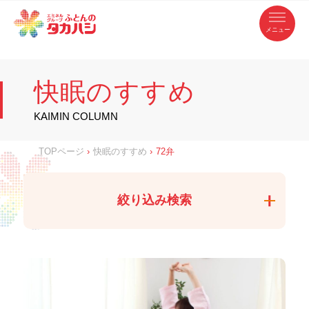
コ
ふ
ン
テ
と
ン
ツ
ん
へ
徳
ふ
ス
の
島
キ
県
ッ
と
タ
・
プ
快眠のすすめ
香
カ
川
ん
県
の
ハ
の
寝
KAIMIN COLUMN
具
シ
・
タ
イ
ン
カ
TOPページ
›
快眠のすすめ
›
72弁
テ
リ
ア
ハ
専
門
シ
店
絞り込み検索