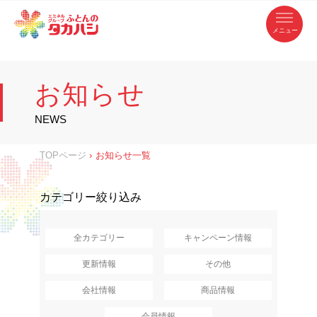
コ
ふ
ン
テ
と
ン
ツ
ん
へ
徳
ふ
ス
の
島
キ
県
ッ
と
タ
・
プ
お知らせ
香
カ
川
ん
県
の
ハ
の
寝
NEWS
具
シ
・
タ
イ
ン
カ
TOPページ
›
お知らせ一覧
テ
リ
ア
ハ
専
門
シ
店
カテゴリー絞り込み
全カテゴリー
キャンペーン情報
更新情報
その他
会社情報
商品情報
会員情報