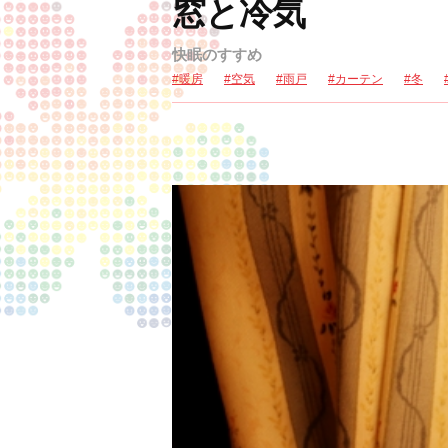
窓と冷気
快眠のすすめ
暖房
空気
雨戸
カーテン
冬