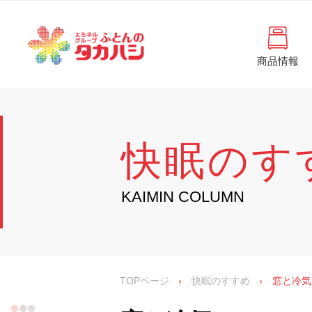
コ
と
ン
ん
テ
ン
の
ツ
商品情報
タ
へ
徳
ふ
島
ス
カ
と
県
キ
・
ハ
ッ
ん
香
プ
シ
川
の
快眠のす
県
の
タ
寝
具
カ
KAIMIN COLUMN
・
イ
ハ
ン
シ
テ
リ
ア
専
TOPページ
›
快眠のすすめ
›
窓と冷気
門
店