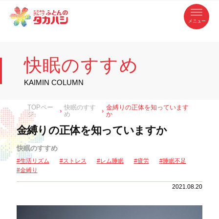
コ
ふ
ン
テ
と
ン
ツ
ん
へ
徳
ふ
ス
の
島
キ
県
ッ
と
タ
・
プ
快眠のすすめ
香
カ
川
ん
県
の
ハ
の
寝
KAIMIN COLUMN
具
シ
・
タ
イ
ン
カ
TOPペー
快眠のすす
金縛りの正体を知っています
テ
›
›
リ
ジ
め
か
ア
ハ
専
金縛りの正体を知っていますか
門
シ
店
快眠のすすめ
生活リズム
ストレス
レム睡眠
疲労
睡眠不足
金縛り
2021.08.20