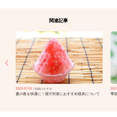
関連記事
2023.07.03
2023
｜
快眠のすすめ
夏の夜を快適に！寝汗対策におすすめ寝具について
季