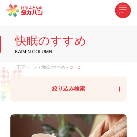
コ
ふ
ン
テ
と
ン
ツ
ん
へ
徳
ふ
ス
の
島
キ
県
ッ
と
タ
・
プ
快眠のすすめ
香
カ
川
ん
県
の
ハ
の
寝
KAIMIN COLUMN
具
シ
・
タ
イ
ン
カ
TOPページ
›
快眠のすすめ
›
コーヒー
テ
リ
ア
ハ
専
門
シ
店
絞り込み検索