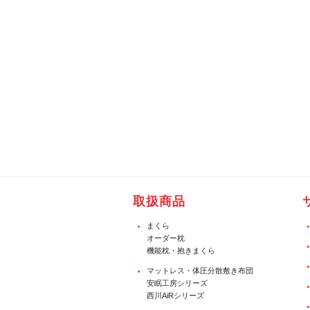
取扱商品
まくら
オーダー枕
機能枕・抱きまくら
マットレス・体圧分散敷き布団
安眠工房シリーズ
西川AiRシリーズ