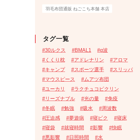
羽毛布団通販 ねごこち本舗 本店
タグ一覧
30ルクス
BMAL1
α波
くくり枕
アドレナリン
アロマ
キャンプ
スポーツ選手
スリッパ
マウスピース
ムアツ布団
ユーカリ
ラクチュコピクリン
リーズナブル
光の量
免疫
冬眠
勉強
吸水
周波数
圧迫感
夢遊病
寝ピク
寝床
寝袋
就寝時間
影響
快眠
悪影響
日照時間
水