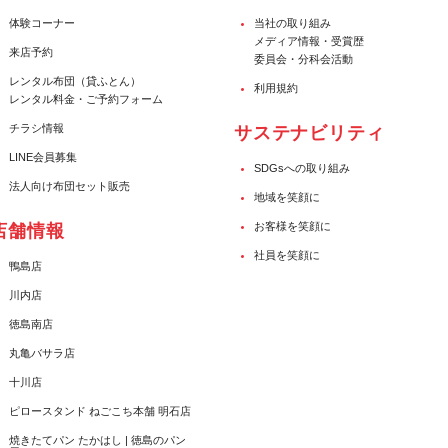
体験コーナー
当社の取り組み
メディア情報・受賞歴
来店予約
委員会・分科会活動
レンタル布団（貸ふとん）
利用規約
レンタル料金・ご予約フォーム
チラシ情報
サステナビリティ
LINE会員募集
SDGsへの取り組み
法人向け布団セット販売
地域を笑顔に
お客様を笑顔に
店舗情報
社員を笑顔に
鴨島店
川内店
徳島南店
丸亀バサラ店
十川店
ピロースタンド ねごこち本舗 明石店
焼きたてパン たかはし | 徳島のパン