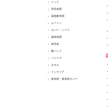
ベッド
羽毛布団
温熱敷布団
ムートン
カバー・シーツ
真綿布団
掛毛布
敷パッド
パジャマ
タオル
インテリア
座布団・座布団カバー