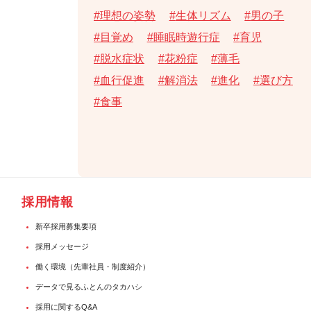
理想の姿勢
生体リズム
男の子
目覚め
睡眠時遊行症
育児
脱水症状
花粉症
薄毛
血行促進
解消法
進化
選び方
食事
採用情報
新卒採用募集要項
採用メッセージ
働く環境（先輩社員・制度紹介）
データで見るふとんのタカハシ
採用に関するQ&A