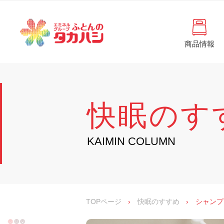
コ
と
ン
ん
テ
ン
の
ツ
商品情報
タ
へ
徳
ふ
島
ス
カ
と
県
キ
・
ハ
ッ
ん
香
プ
シ
川
の
快眠のす
県
の
タ
寝
具
カ
KAIMIN COLUMN
・
イ
ハ
ン
シ
テ
リ
ア
専
TOPページ
›
快眠のすすめ
›
シャンプ
門
店