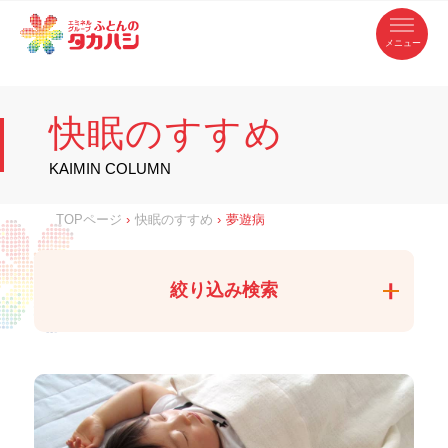
コ
ふ
ン
テ
と
ン
ツ
ん
へ
徳
ふ
ス
の
島
キ
県
ッ
と
タ
・
プ
快眠のすすめ
香
カ
川
ん
県
の
ハ
の
寝
KAIMIN COLUMN
具
シ
・
タ
イ
ン
カ
TOPページ
›
快眠のすすめ
›
夢遊病
テ
リ
ア
ハ
専
門
シ
店
絞り込み検索