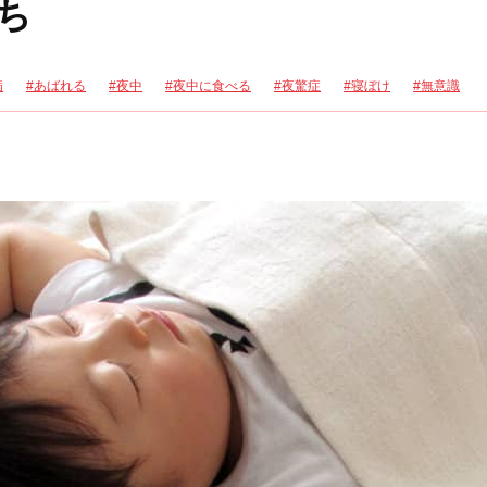
ち
病
あばれる
夜中
夜中に食べる
夜驚症
寝ぼけ
無意識