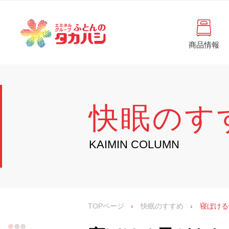
コ
と
ン
ん
テ
ン
の
ツ
商品情報
タ
へ
徳
ふ
島
ス
カ
と
県
キ
・
ハ
ッ
ん
香
プ
シ
川
の
快眠のす
県
の
タ
寝
具
カ
KAIMIN COLUMN
・
イ
ハ
ン
シ
テ
リ
ア
専
TOPページ
›
快眠のすすめ
›
寝ぼける
門
店