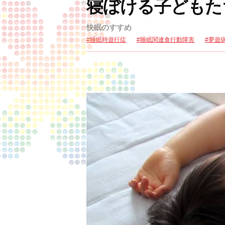
寝ぼける子どもた
快眠のすすめ
睡眠時遊行症
睡眠関連食行動障害
夢遊