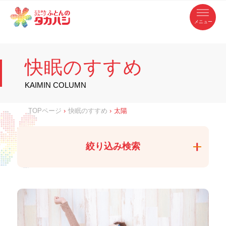
コ
ふ
ン
テ
と
ン
ツ
ん
へ
徳
ふ
ス
の
島
キ
県
ッ
と
タ
・
プ
快眠のすすめ
香
カ
川
ん
県
の
ハ
の
寝
KAIMIN COLUMN
具
シ
・
タ
イ
ン
カ
TOPページ
›
快眠のすすめ
›
太陽
テ
リ
ア
ハ
専
門
シ
店
絞り込み検索