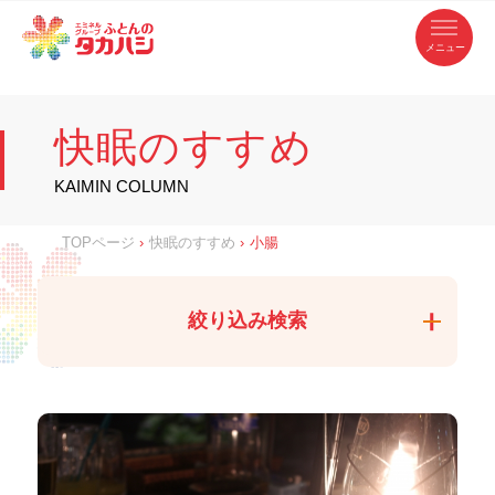
コ
ふ
ン
テ
と
ン
ツ
ん
へ
徳
ふ
ス
の
島
キ
県
ッ
と
タ
・
プ
快眠のすすめ
香
カ
川
ん
県
の
ハ
の
寝
KAIMIN COLUMN
具
シ
・
タ
イ
ン
カ
TOPページ
›
快眠のすすめ
›
小腸
テ
リ
ア
ハ
専
門
シ
店
絞り込み検索