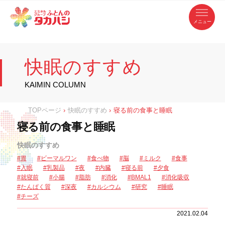
コ
ふ
ン
テ
と
ン
ツ
ん
へ
徳
ふ
ス
の
島
キ
県
ッ
と
タ
・
プ
快眠のすすめ
香
カ
川
ん
県
の
ハ
の
寝
KAIMIN COLUMN
具
シ
・
タ
イ
ン
カ
TOPページ
›
快眠のすすめ
›
寝る前の食事と睡眠
テ
リ
ア
ハ
寝る前の食事と睡眠
専
門
シ
店
快眠のすすめ
胃
ビーマルワン
食べ物
脳
ミルク
食事
入眠
乳製品
夜
内臓
寝る前
夕食
就寝前
小腸
脂肪
消化
BMAL1
消化吸収
たんぱく質
深夜
カルシウム
研究
睡眠
チーズ
2021.02.04