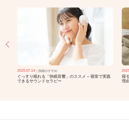
2025.07.14
2025
｜
快眠のすすめ
ぐっすり眠れる「快眠音響」のススメ – 寝室で実践
寝
できるサウンドセラピー
理