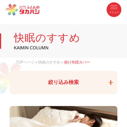
コ
ふ
ン
テ
と
ン
ツ
ん
へ
徳
ふ
ス
の
島
キ
県
ッ
と
タ
・
プ
快眠のすすめ
香
カ
川
ん
県
の
ハ
の
寝
KAIMIN COLUMN
具
シ
・
タ
イ
ン
カ
TOPページ
›
快眠のすすめ
›
掛け布団カバー
テ
リ
ア
ハ
専
門
シ
店
絞り込み検索