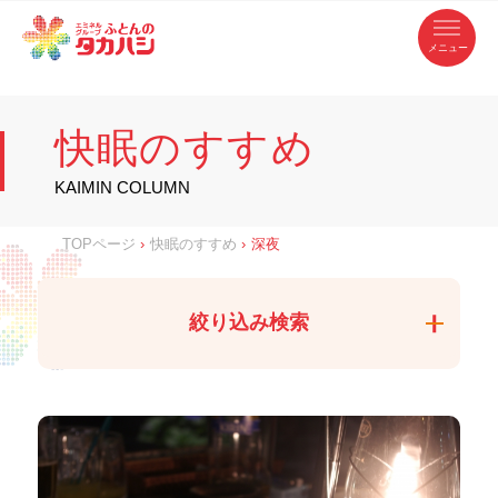
コ
ふ
ン
テ
と
ン
ツ
ん
へ
徳
ふ
ス
の
島
キ
県
ッ
と
タ
・
プ
快眠のすすめ
香
カ
川
ん
県
の
ハ
の
寝
KAIMIN COLUMN
具
シ
・
タ
イ
ン
カ
TOPページ
›
快眠のすすめ
›
深夜
テ
リ
ア
ハ
専
門
シ
店
絞り込み検索