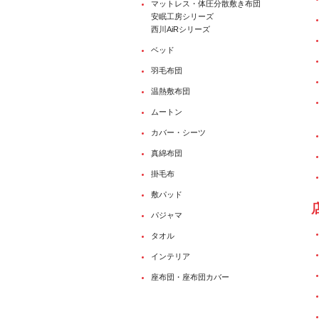
マットレス・体圧分散敷き布団
安眠工房シリーズ
西川AiRシリーズ
ベッド
羽毛布団
温熱敷布団
ムートン
カバー・シーツ
真綿布団
掛毛布
敷パッド
パジャマ
タオル
インテリア
座布団・座布団カバー