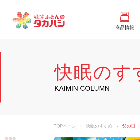
コ
と
ン
ん
テ
ン
の
ツ
商品情報
タ
へ
徳
ふ
島
ス
カ
と
県
キ
・
ハ
ッ
ん
香
プ
シ
川
の
快眠のす
県
の
タ
寝
具
カ
KAIMIN COLUMN
・
イ
ハ
ン
シ
テ
リ
ア
専
TOPページ
›
快眠のすすめ
›
父の日
門
店