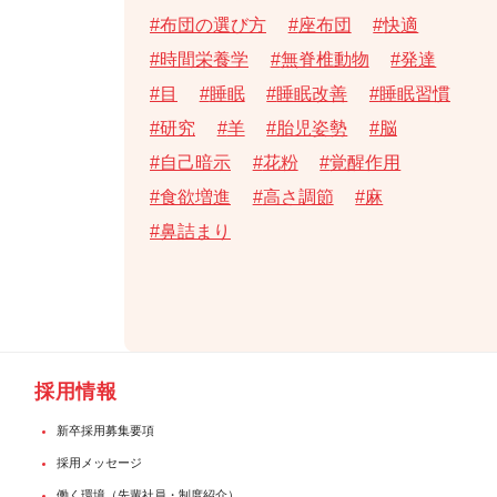
布団の選び方
座布団
快適
時間栄養学
無脊椎動物
発達
目
睡眠
睡眠改善
睡眠習慣
研究
羊
胎児姿勢
脳
自己暗示
花粉
覚醒作用
食欲増進
高さ調節
麻
鼻詰まり
採用情報
新卒採用募集要項
採用メッセージ
働く環境（先輩社員・制度紹介）