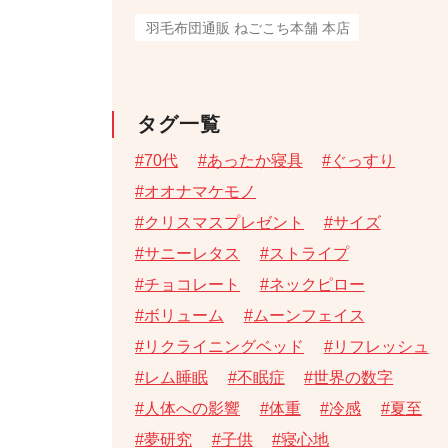
羽毛布団通販 ねごこち本舗 本店
タグ一覧
70代
あったか寝具
ぐっすり
オオナマケモノ
クリスマスプレゼント
サイズ
サニーレタス
ストライプ
チョコレート
ネックピロー
ボリューム
ムーンフェイス
リクライニングベッド
リフレッシュ
レム睡眠
不眠症
世界の数字
人体への影響
体重
冷感
夏至
夢研究
子供
寝心地