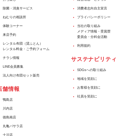
除菌・消臭サービス
消費者志向自主宣言
ねむりの相談所
プライバシーポリシー
体験コーナー
当社の取り組み
メディア情報・受賞歴
来店予約
委員会・分科会活動
レンタル布団（貸ふとん）
利用規約
レンタル料金・ご予約フォーム
チラシ情報
サステナビリティ
LINE会員募集
SDGsへの取り組み
法人向け布団セット販売
地域を笑顔に
お客様を笑顔に
店舗情報
社員を笑顔に
鴨島店
川内店
徳島南店
丸亀バサラ店
十川店