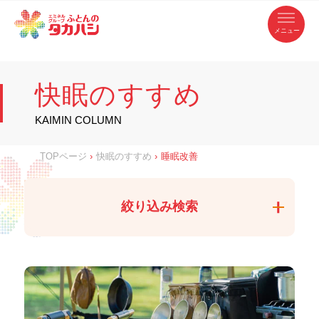
コ
ふ
ン
テ
と
ン
ツ
ん
へ
徳
ふ
ス
の
島
キ
県
ッ
と
タ
・
プ
快眠のすすめ
香
カ
川
ん
県
の
ハ
の
寝
KAIMIN COLUMN
具
シ
・
タ
イ
ン
カ
TOPページ
›
快眠のすすめ
›
睡眠改善
テ
リ
ア
ハ
専
門
シ
店
絞り込み検索