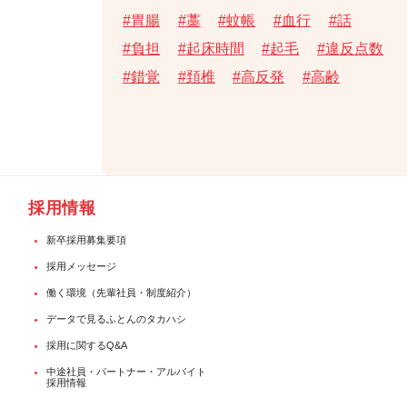
胃腸
藁
蚊帳
血行
話
負担
起床時間
起毛
違反点数
錯覚
頚椎
高反発
高齢
採用情報
新卒採用募集要項
採用メッセージ
働く環境（先輩社員・制度紹介）
データで見るふとんのタカハシ
採用に関するQ&A
中途社員・パートナー・アルバイト
採用情報