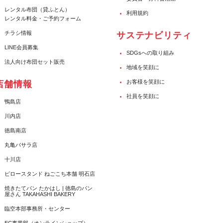
レンタル布団（貸ふとん）
利用規約
レンタル料金・ご予約フォーム
チラシ情報
サステナビリティ
LINE会員募集
SDGsへの取り組み
法人向け布団セット販売
地域を笑顔に
お客様を笑顔に
店舗情報
社員を笑顔に
鴨島店
川内店
徳島南店
丸亀バサラ店
十川店
ピロースタンド ねごこち本舗 明石店
焼きたてパン たかはし | 徳島のパン
屋さん TAKAHASHI BAKERY
臨空本部事務所・センター