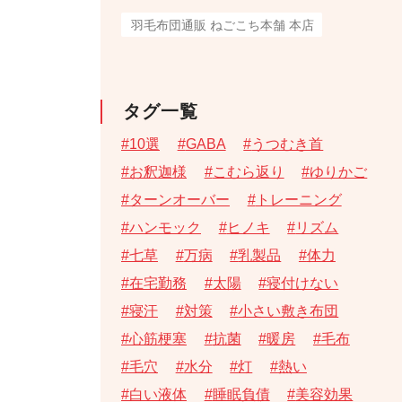
羽毛布団通販 ねごこち本舗 本店
タグ一覧
10選
GABA
うつむき首
お釈迦様
こむら返り
ゆりかご
ターンオーバー
トレーニング
ハンモック
ヒノキ
リズム
七草
万病
乳製品
体力
在宅勤務
太陽
寝付けない
寝汗
対策
小さい敷き布団
心筋梗塞
抗菌
暖房
毛布
毛穴
水分
灯
熱い
白い液体
睡眠負債
美容効果