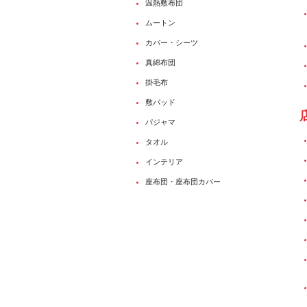
温熱敷布団
ムートン
カバー・シーツ
真綿布団
掛毛布
敷パッド
パジャマ
タオル
インテリア
座布団・座布団カバー