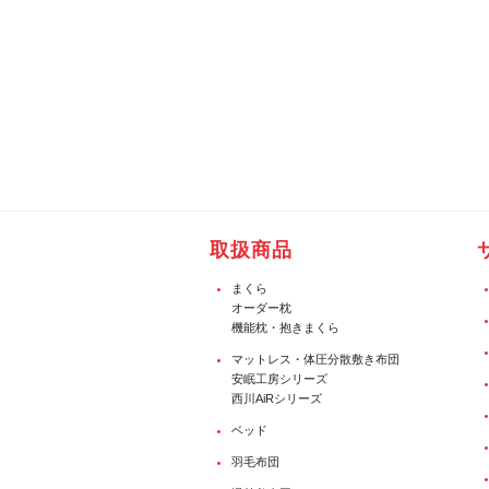
取扱商品
まくら
オーダー枕
機能枕・抱きまくら
マットレス・体圧分散敷き布団
安眠工房シリーズ
西川AiRシリーズ
ベッド
羽毛布団