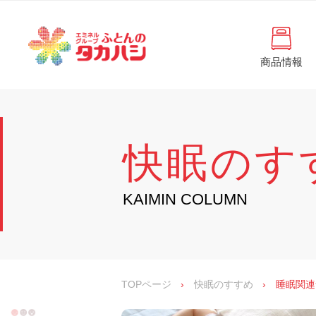
コ
と
ン
ん
テ
ン
の
ツ
商品情報
タ
へ
徳
ふ
島
ス
カ
と
県
キ
・
ハ
ッ
ん
香
プ
シ
川
の
快眠のす
県
の
タ
寝
具
カ
KAIMIN COLUMN
・
イ
ハ
ン
シ
テ
リ
ア
専
TOPページ
›
快眠のすすめ
›
睡眠関連
門
店