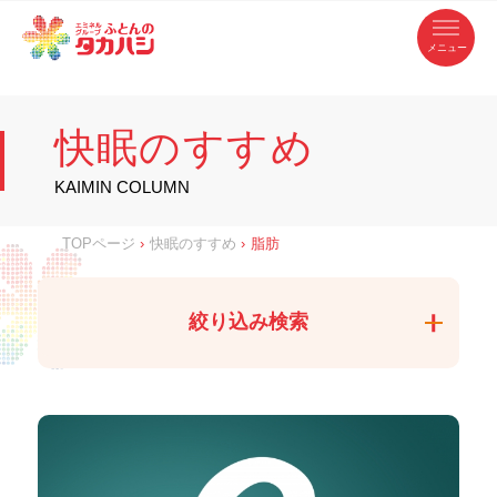
コ
ふ
ン
テ
と
ン
ツ
ん
へ
徳
ふ
ス
の
島
キ
県
ッ
と
タ
・
プ
快眠のすすめ
香
カ
川
ん
県
の
ハ
の
寝
KAIMIN COLUMN
具
シ
・
タ
イ
ン
カ
TOPページ
›
快眠のすすめ
›
脂肪
テ
リ
ア
ハ
専
門
シ
店
絞り込み検索