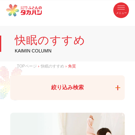
コ
ふ
ン
テ
と
ン
ツ
ん
へ
徳
ふ
ス
の
島
キ
県
ッ
と
タ
・
プ
快眠のすすめ
香
カ
川
ん
県
の
ハ
の
寝
KAIMIN COLUMN
具
シ
・
タ
イ
ン
カ
TOPページ
›
快眠のすすめ
›
角質
テ
リ
ア
ハ
専
門
シ
店
絞り込み検索