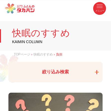
コ
ふ
ン
テ
と
ン
ツ
ん
へ
徳
ふ
ス
の
島
キ
県
ッ
と
タ
・
プ
快眠のすすめ
香
カ
川
ん
県
の
ハ
の
寝
KAIMIN COLUMN
具
シ
・
タ
イ
ン
カ
TOPページ
›
快眠のすすめ
›
負担
テ
リ
ア
ハ
専
門
シ
店
絞り込み検索