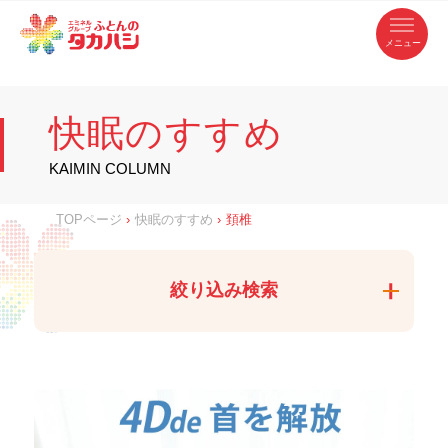
コ
ふ
ン
テ
と
ン
ツ
ん
へ
徳
ふ
ス
の
島
キ
県
ッ
と
タ
・
プ
快眠のすすめ
香
カ
川
ん
県
の
ハ
の
寝
KAIMIN COLUMN
具
シ
・
タ
イ
ン
カ
TOPページ
›
快眠のすすめ
›
頚椎
テ
リ
ア
ハ
専
門
シ
店
絞り込み検索