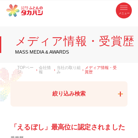
コ
ふ
ン
テ
と
ン
ツ
ん
へ
徳
ふ
ス
の
島
キ
県
ッ
と
タ
・
プ
メディア情報・受賞歴
香
カ
川
ん
県
の
ハ
の
寝
MASS MEDIA & AWARDS
具
シ
・
タ
イ
ン
カ
TOPペー
会社情
当社の取り組
メディア情報・受
テ
›
›
›
リ
ジ
報
み
賞歴
ア
ハ
専
門
シ
店
絞り込み検索
「えるぼし」最高位に認定されました