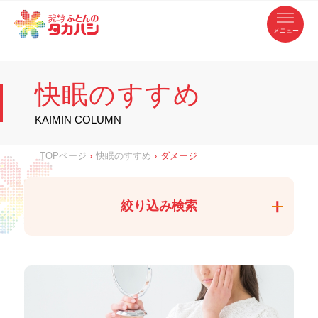
コ
ふ
ン
テ
と
ン
ツ
ん
へ
徳
ふ
ス
の
島
キ
県
ッ
と
タ
・
プ
快眠のすすめ
香
カ
川
ん
県
の
ハ
の
寝
KAIMIN COLUMN
具
シ
・
タ
イ
ン
カ
TOPページ
›
快眠のすすめ
›
ダメージ
テ
リ
ア
ハ
専
門
シ
店
絞り込み検索