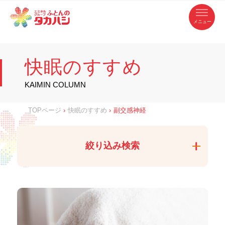
コ
ふ
ン
テ
と
ン
ツ
ん
へ
徳
ふ
ス
の
島
キ
県
ッ
と
タ
・
プ
快眠のすすめ
香
カ
川
ん
県
の
ハ
の
寝
KAIMIN COLUMN
具
シ
・
タ
イ
ン
カ
TOPページ
›
快眠のすすめ
›
副交感神経
テ
リ
ア
ハ
専
門
シ
店
絞り込み検索